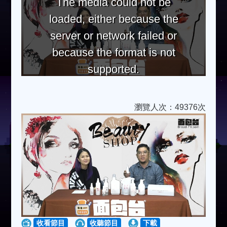
The media could not be
loaded, either because the
server or network failed or
because the format is not
supported.
瀏覽人次：49376次
收看節目
收聽節目
下載