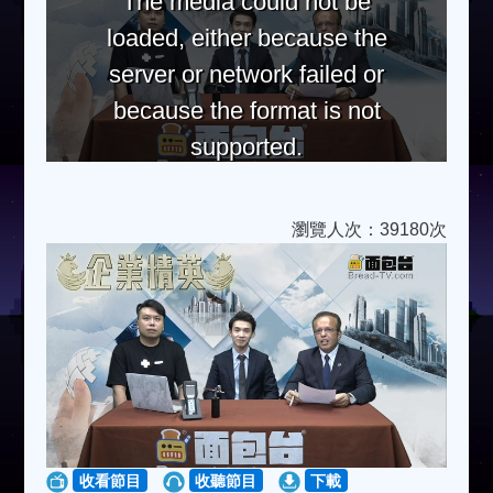
The media could not be
loaded, either because the
server or network failed or
because the format is not
supported.
瀏覽人次：39180次
收看節目
收聽節目
下載