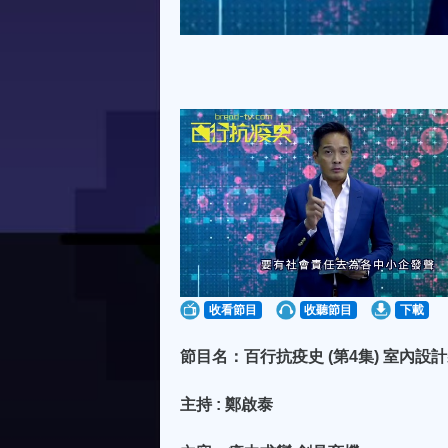
收看節目
收聽節目
下載
節目名：百行抗疫史 (第4集) 室內
主持 : 鄭啟泰