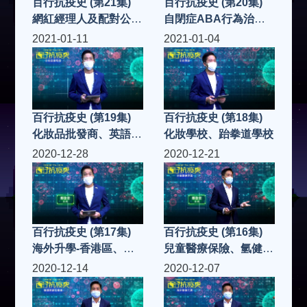
百行抗疫史 (第21集)
百行抗疫史 (第20集)
網紅經理人及配對公
自閉症ABA行為治
司、清拆還原
療、健康產品
2021-01-11
2021-01-04
百行抗疫史 (第19集)
百行抗疫史 (第18集)
化妝品批發商、英語教
化妝學校、跆拳道學校
育
2020-12-28
2020-12-21
百行抗疫史 (第17集)
百行抗疫史 (第16集)
海外升學-香港區、保
兒童醫療保險、氫健康
險業-財務管理
科技
2020-12-14
2020-12-07