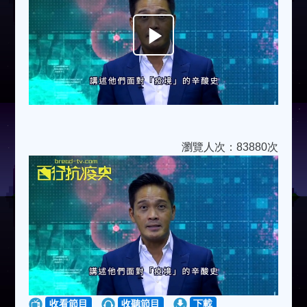
Play
Video
瀏覽人次：83880次
收看節目
收聽節目
下載