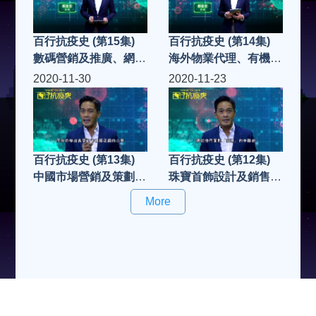
百行抗疫史 (第15集)
百行抗疫史 (第14集)
數碼營銷及推廣、網絡
海外物業代理、有機食
營銷及推廣平台
品代理
2020-11-30
2020-11-23
百行抗疫史 (第13集)
百行抗疫史 (第12集)
中國市場營銷及策劃、
珠寶首飾設計及銷售、
住宅及商業裝修工程
餐飲業: 日式鐵板燒料
More
理