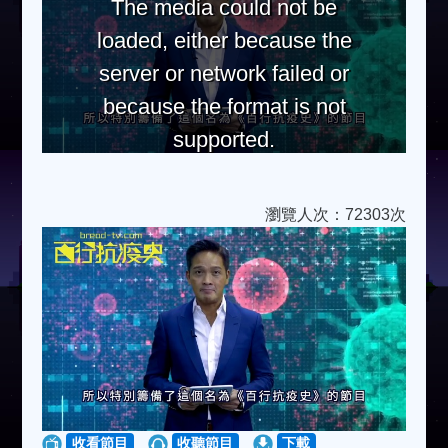
The media could not be
loaded, either because the
server or network failed or
because the format is not
supported.
瀏覽人次：72303次
收看節目
收聽節目
下載