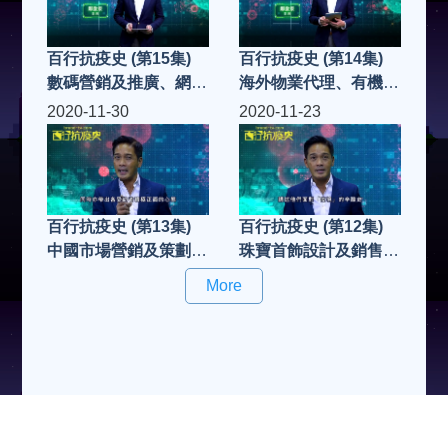
百行抗疫史 (第15集)
百行抗疫史 (第14集)
數碼營銷及推廣、網絡
海外物業代理、有機食
營銷及推廣平台
品代理
2020-11-30
2020-11-23
百行抗疫史 (第13集)
百行抗疫史 (第12集)
中國市場營銷及策劃、
珠寶首飾設計及銷售、
住宅及商業裝修工程
餐飲業: 日式鐵板燒料
More
理