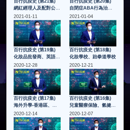
百行抗疫史 (第21集)
百行抗疫史 (第20集)
網紅經理人及配對公
自閉症ABA行為治
司、清拆還原
療、健康產品
2021-01-11
2021-01-04
百行抗疫史 (第19集)
百行抗疫史 (第18集)
化妝品批發商、英語教
化妝學校、跆拳道學校
育
2020-12-28
2020-12-21
百行抗疫史 (第17集)
百行抗疫史 (第16集)
海外升學-香港區、保
兒童醫療保險、氫健康
險業-財務管理
科技
2020-12-14
2020-12-07