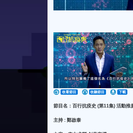
收看節目
收聽節目
下載
節目名：百行抗疫史 (第11集) 活動
主持 : 鄭啟泰