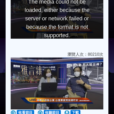
The media could not be
loaded, either because the
server or network failed or
because the format is not
supported.
瀏覽人次：80210次
收看節目
收聽節目
下載