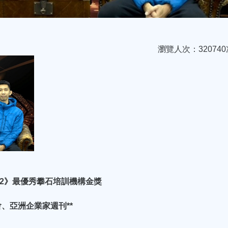
瀏覽人次：320740
22》最優秀攀石培訓機構金獎
私董會、亞洲企業家週刊**