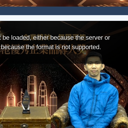
 be loaded, either because the server or
r because the format is not supported.