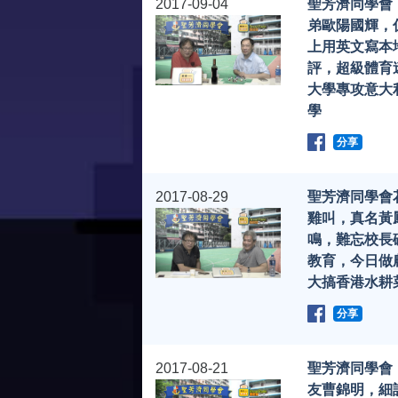
2017-09-04
聖芳濟同學會
弟歐陽國輝，
上用英文寫本
評，超級體育
大學專攻意大
學
分享
2017-08-29
聖芳濟同學會
雞叫，真名黃
鳴，難忘校長
教育，今日做
大搞香港水耕
分享
2017-08-21
聖芳濟同學會
友曹錦明，細