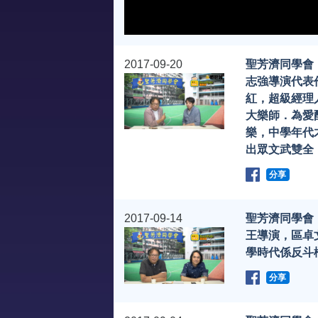
2017-09-20
聖芳濟同學會
志強導演代表
紅，超級經理
大樂師．為愛
樂，中學年代
出眾文武雙全
分享
2017-09-14
聖芳濟同學會
王導演，區卓
學時代係反斗
分享