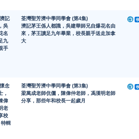
-濟記
荃灣聖芳濟中學同學會 (第4集)
，吳
濟記茅王係人都識，吳建華師兄自爆花名由
花名
來，茅王讀足九年畢業，校長親手送走加拿
足九
大
親手
-懷念
荃灣聖芳濟中學同學會 (第3集)
士，
梁萬成老師伉儷，陳偉仲老師，馮漢明老師
陳偉
分享，那些年和校長一起歲月
明老
享校
 特輯