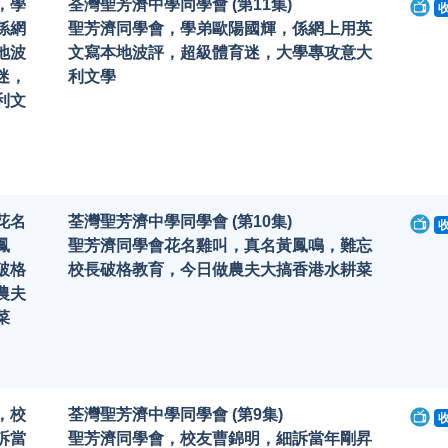
，學
荃灣聖芳濟中學同學會 (第11集)
係網
聖芳濟同學會，學弟歐陽國輝，係網上用英
地波
文寫本地波評，超級體育迷，大學專攻意大
迷，
利文學
利文
花名
荃灣聖芳濟中學同學會 (第10集)
鳳
聖芳濟同學會花名雞叫，真名黃鳳鳴，難忘
破格
校長破格教育，今日做農夫大搞香港水耕菜
農夫
菜
，校
荃灣聖芳濟中學同學會 (第9集)
訴當
聖芳濟同學會，校友曹錦明，細訴當年剛昇