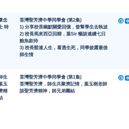
懷念
荃灣聖芳濟中學同學會 (第2集)
士 特
1) 分享校長幽默關愛回憶，曾幫學生去執波
2) 校長馬來西亞回歸，葉Sir 暢談連續七日
鮑魚款待
3) 校長豁達人生，看透生死，同學披露最後
師生情
師生
荃灣聖芳濟中學同學會 (第1集)
葉玉
荃灣聖芳濟，師生共聚濟記情，葉玉樹老師
濟精
談聖芳濟精神，師兄弟團結
結