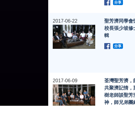
分享
2017-06-22
聖芳濟同學會
校長張少坡修
輯
分享
2017-06-09
荃灣聖芳濟，
共聚濟記情，
樹老師談聖芳
神，師兄弟團
分享