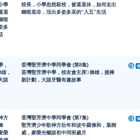
小學
校長，小學忽然殺校，被逼退休，如何走出
逼退
幽暗底谷，活出多姿多采的“入五”生活
幽暗
姿多
活
學，
荃灣聖芳濟中學同學會 (第8集)
偉雄，
荃灣聖芳濟中學，校友會主席偉雄，接捧
大談
新計劃，大談牙醫有趣故事
神方
荃灣聖芳濟中學同學會 (第7集)
偉
聖芳濟少年歌神方壯年和波牛羅偉和，葉樹
麥榮
威，麥榮光暢談初中同班歲月