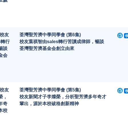
班歲
-校友
荃灣聖芳濟中學同學會 (第6集)
s轉行
校友葉祺智由sales轉行苦讀成律師，暢談
暢談
荃灣聖芳濟基金会創立由來
金会
-校友
荃灣聖芳濟中學同學會 (第5集)
榮，
校友新聞才子李燦榮，分析聖芳濟多年奇才
年奇
輩出，源於本校破格創新精神
本校