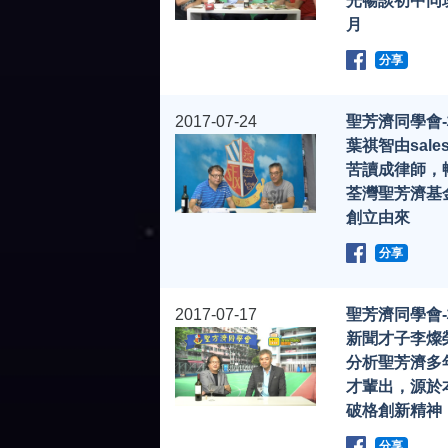
光暢談初中同
月
分享
2017-07-24
聖芳濟同學會
葉祺智由sale
苦讀成律師，
荃灣聖芳濟基
創立由來
分享
2017-07-17
聖芳濟同學會
新聞才子李燦
分析聖芳濟多
才輩出，源於
破格創新精神
分享