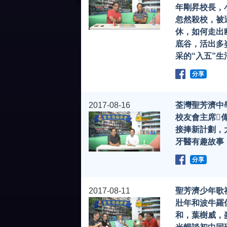
年剛昇校長，
忽然殺校，被
休，如何走出
底谷，活出多
采的“入五”生
分享
2017-08-16
荃灣聖芳濟中
校友會主席
接捧新計劃，
牙醫有趣故事
分享
2017-08-11
聖芳濟少年歌
壯年和波牛羅
和，葉樹威，