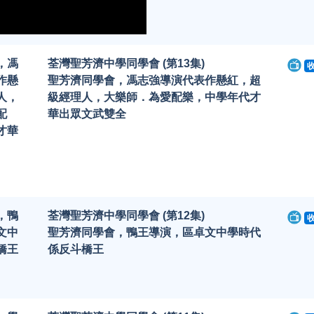
，馮
荃灣聖芳濟中學同學會 (第13集)
作懸
聖芳濟同學會，馮志強導演代表作懸紅，超
人，
級經理人，大樂師．為愛配樂，中學年代才
配
華出眾文武雙全
才華
，鴨
荃灣聖芳濟中學同學會 (第12集)
文中
聖芳濟同學會，鴨王導演，區卓文中學時代
橋王
係反斗橋王