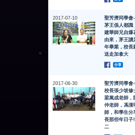
2017-07-10
聖芳濟同學會
茅王係人都識
建華師兄自爆
由來，茅王讀
年畢業，校長
送走加拿大
分享
2017-06-30
聖芳濟同學會
校長張少坡修
梁萬成老師，
仲老師，馮漢
師，和學生分
長那些年日子!
二