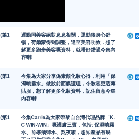
 (第1
運動同美容絕對息息相關，運動後身心舒
暢，荷爾蒙得到調整，達至美容功效，想了
解更多跑步美容嘅資料，就唔好錯過今集內
容喇!
 (第1
今集為大家分享偽素顏化妝心得，利用「保
濕噴霧水」做妝前面膜護理，令妝容更透薄
貼服，想了解更多化妝資料，記住留意今集
內容喇!
 (第1
今集Carrie為大家帶黎自台灣代理品牌「K.
C WIN-WIN」嘅護膚三寶，包括: 保濕噴霧
水、前導飛彈水、熬夜霜，想知產品有幾