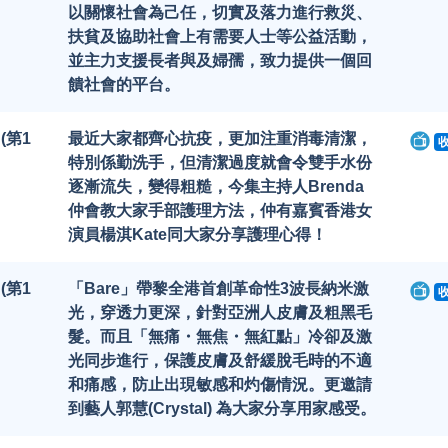
以關懷社會為己任，切實及落力進行救災、
扶貧及協助社會上有需要人士等公益活動，
並主力支援長者與及婦孺，致力提供一個回
饋社會的平台。
 (第1
最近大家都齊心抗疫，更加注重消毒清潔，
特別係勤洗手，但清潔過度就會令雙手水份
逐漸流失，變得粗糙，今集主持人Brenda
仲會教大家手部護理方法，仲有嘉賓香港女
演員楊淇Kate同大家分享護理心得！
 (第1
「Bare」帶黎全港首創革命性3波長納米激
光，穿透力更深，針對亞洲人皮膚及粗黑毛
髮。而且「無痛・無焦・無紅點」冷卻及激
光同步進行，保護皮膚及舒緩脫毛時的不適
和痛感，防止出現敏感和灼傷情況。更邀請
到藝人郭慧(Crystal) 為大家分享用家感受。