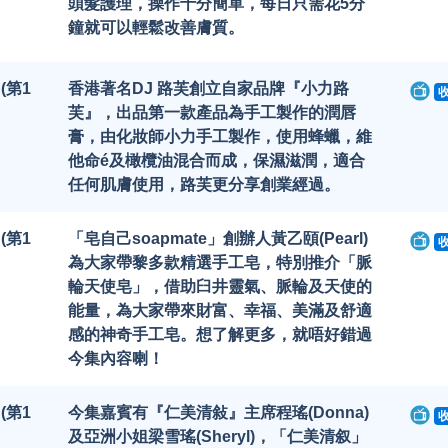
頭髮護理，操作十分簡單，每日只需花5分
鐘就可以輕鬆改善膚質。
 (第1
香港著名DJ 路芙創立自家品牌『小力路
芙』，出品第一款產品為手工製作的潤唇
膏，由化妝師小力手工製作，使用蜂蠟，維
他命é及橄欖油混合而成，保濕滋潤，適合
任何肌膚使用，路芙更分享創業經過。
 (第1
「皂自己soapmate」創辦人黃乙頤(Pearl)
為大家帶黎多款精選手工皂，特別推介「脈
輪天使皂」，借助臼井靈氣、脈輪及天使的
能量，為大家帶來財富、幸福、美滿及舒適
感的神奇手工皂。想了解更多，就唔好錯過
今集內容喇！
 (第1
今集嘉賓有『仁美清敍』主席程瑤(Donna)
及亞洲小姐梁雪瑤(Sheryl)，「仁美清叙」