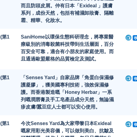
而且防頭皮屑。仲有日本「Exideal 」護膚
系列，成份天然，包括有補濕卸妝膏、隔離
霜、精華、化妝水。
 (第1
SaniHome以環保生態科研理念，將專業醫
療級別的消毒殺菌科技帶到生活層面，百分
百安全可靠，適合有小朋友的家庭使用。而
且通過歐盟嚴格的品質檢定及測試。
 (第1
「Senses Yard」自家品牌「角蛋白保濕修
護凝膠」，獲美國專利技術，強效保濕修
護。而香港製造嘅「Honey Herbar」一系
列嘅潤唇膏及手工皂產品成分天然，無論濕
疹皮膚/蠶豆症人士都可以安心使用。
 (第1
今次Senses Yard為大家帶黎日本Exideal
嘅家用彩光美容儀，可以做到美白、抗皺及