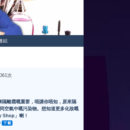
連結
061次
講解隔離霜嘅重要，唔講你唔知，原來隔
同空氣中嘅污染物。想知道更多化妝嘅
 Shop」喇！
下 載