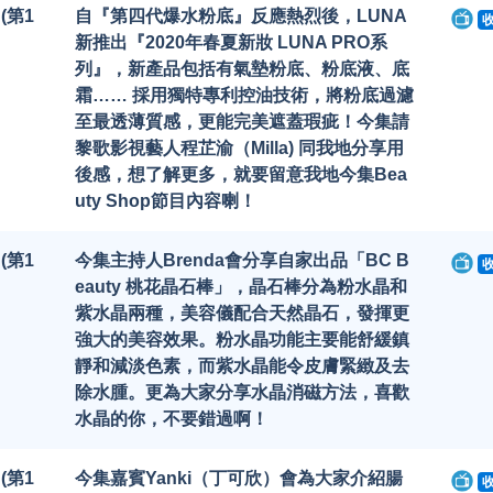
 (第1
自『第四代爆水粉底』反應熱烈後，LUNA
新推出『2020年春夏新妝 LUNA PRO系
列』，新產品包括有氣墊粉底、粉底液、底
霜…… 採用獨特專利控油技術，將粉底過濾
至最透薄質感，更能完美遮蓋瑕疵！今集請
黎歌影視藝人程芷渝（Milla) 同我地分享用
後感，想了解更多，就要留意我地今集Bea
uty Shop節目內容喇！
 (第1
今集主持人Brenda會分享自家出品「BC B
eauty 桃花晶石棒」，晶石棒分為粉水晶和
紫水晶兩種，美容儀配合天然晶石，發揮更
強大的美容效果。粉水晶功能主要能舒緩鎮
靜和減淡色素，而紫水晶能令皮膚緊緻及去
除水腫。更為大家分享水晶消磁方法，喜歡
水晶的你，不要錯過啊！
 (第1
今集嘉賓Yanki（丁可欣）會為大家介紹腸