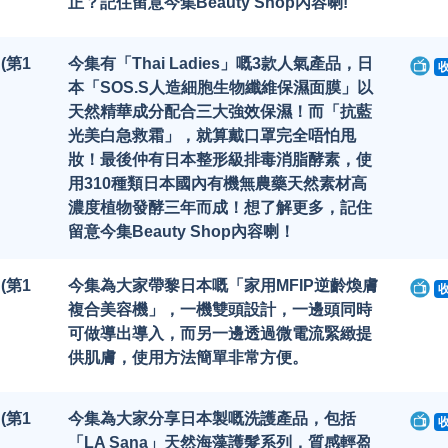
正？記住留意今集Beauty Shop內容喇!
 (第1
今集有「Thai Ladies」嘅3款人氣產品，日
本「SOS.S人造細胞生物纖維保濕面膜」以
天然精華成分配合三大強效保濕！而「抗藍
光美白急救霜」，就算戴口罩完全唔怕甩
妝！最後仲有日本整形級排毒消脂酵素，使
用310種類日本國內有機無農藥天然素材高
濃度植物發酵三年而成！想了解更多，記住
留意今集Beauty Shop內容喇！
 (第1
今集為大家帶黎日本嘅「家用MFIP逆齡煥膚
複合美容機」，一機雙頭設計，一邊頭同時
可做導出導入，而另一邊透過微電流緊緻提
供肌膚，使用方法簡單非常方便。
 (第1
今集為大家分享日本製嘅洗護產品，包括
「LA Sana」天然海藻護髮系列，質感輕盈