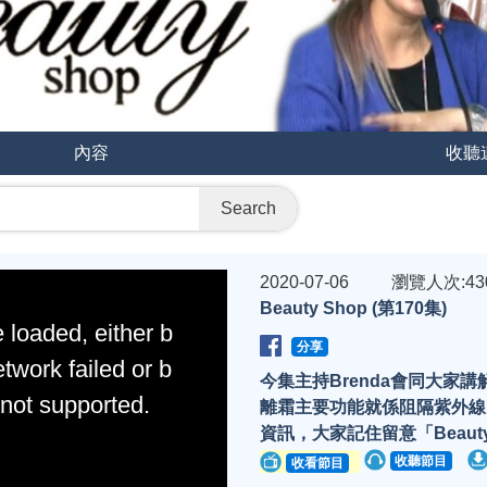
內容
收聽
Search
2020-07-06
瀏覽人次:43
Beauty Shop (第170集)
 loaded, either b
分享
twork failed or b
今集主持Brenda會同大家
 not supported.
離霜主要功能就係阻隔紫外線
資訊，大家記住留意「Beauty
收聽節目
收看節目