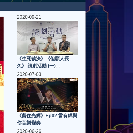
2020-09-21
《生死裁決》《但願人長
久》 讀劇活動 (一)
19/09/2020
2020-07-03
《留住光輝》Ep02 雷有輝與
你音樂變奏
2020-06-26