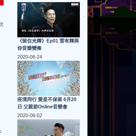
次
《留住光輝》Ep01 雷有輝與
你音樂變奏
2020-06-24
疫境同行 愛是不保留 6月20
日 父親節Online音樂會
2020-06-02
午