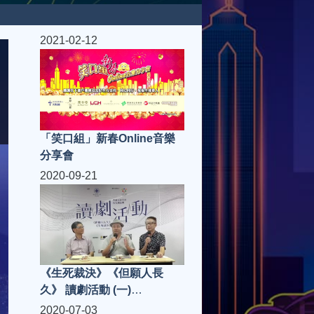
2021-02-12
「笑口組」新春Online音樂
分享會
2020-09-21
《生死裁決》《但願人長
久》 讀劇活動 (一)
19/09/2020
2020-07-03