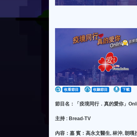
收看節目
收聽節目
下載
節目名：「疫境同行．真的愛你」Online音樂會 “S
主持 : Bread-TV
內容：嘉 賓：高永文醫生, 林沖, 朗嘎拉姆