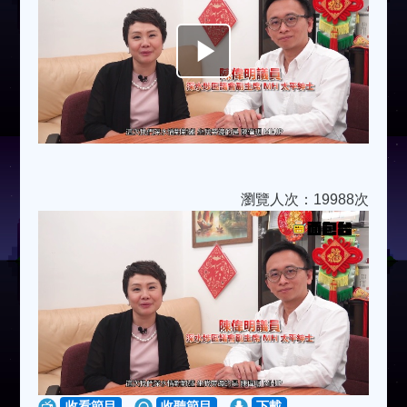
Play
Video
瀏覽人次：19988次
收看節目
收聽節目
下載