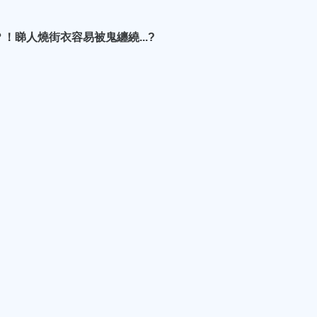
！睇人燒街衣容易被鬼纏繞...?