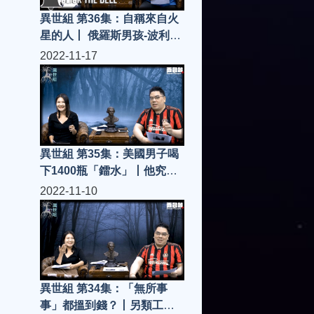
異世組 第36集：自稱來自火
星的人丨 俄羅斯男孩-波利斯
卡 (Boriska Kipriyanovich)
2022-11-17
異世組 第35集：美國男子喝
下1400瓶「鐳水」丨他究竟
會有怎樣變化
2022-11-10
異世組 第34集：「無所事
事」都搵到錢？丨另類工作