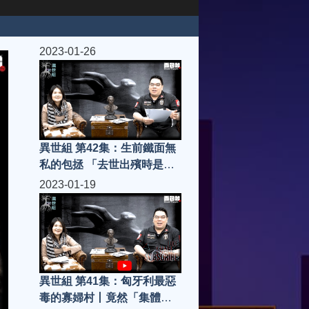
2023-01-26
異世組 第42集：生前鐵面無
私的包拯 「去世出殯時是怎
樣的」
2023-01-19
異世組 第41集：匈牙利最惡
毒的寡婦村丨竟然「集體殺