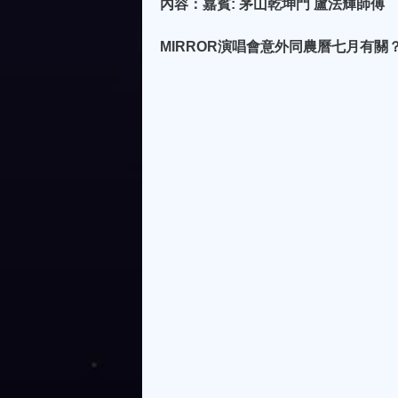
內容：嘉賓: 茅山乾坤門 盧法輝師傅
MIRROR演唱會意外同農曆七月有關？