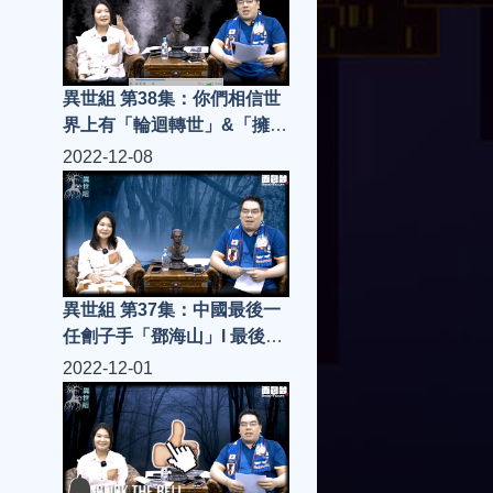
異世組 第38集：你們相信世
界上有「輪迴轉世」&「擁有
前世記憶」的嗎
2022-12-08
異世組 第37集：中國最後一
任劊子手「鄧海山」l 最後一
生結局如何
2022-12-01