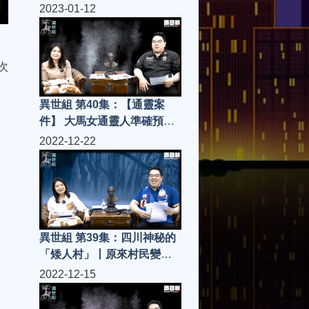
夫」
2023-01-12
次
異世組 第40集：【通靈案
件】 大馬女通靈人準確預言
「施法」協助搜索隊成功尋
2022-12-22
獲遺體
異世組 第39集：四川神秘的
「矮人村」丨原來村民變成
「矮人」係有原因的
2022-12-15