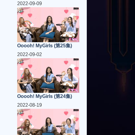
2022-09-09
Ooooh! MyGirls (第25集)
2022-09-02
Ooooh! MyGirls (第24集)
2022-08-19