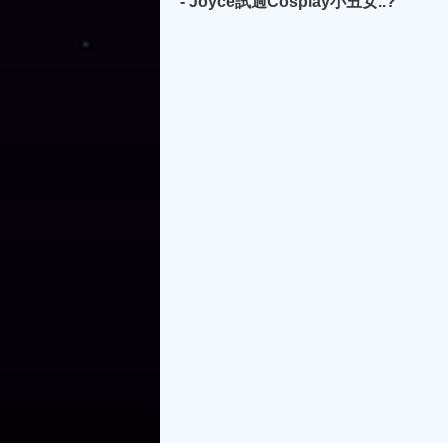
- Joyce試過Cosplay小丑女..?