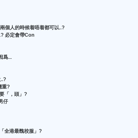
男友兩個人的時候着唔着都可以..?
.? 必定會帶Con
爲...
.?
穩重?
型要「，頭」?
男仔
評為「全港最醜校服」?