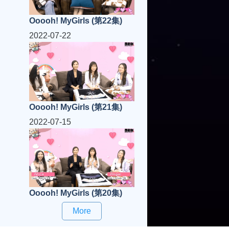
Ooooh! MyGirls (第22集)
2022-07-22
Ooooh! MyGirls (第21集)
2022-07-15
Ooooh! MyGirls (第20集)
More