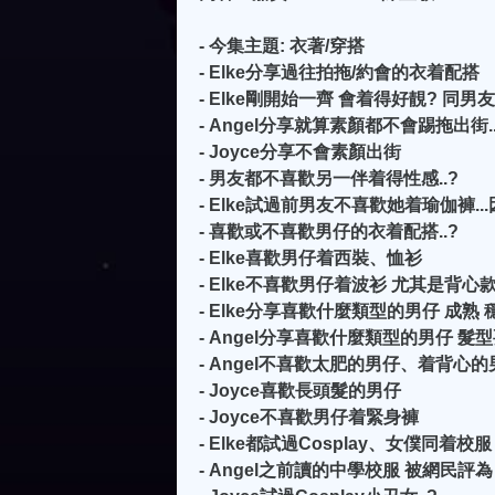
- 今集主題: 衣著/穿搭
- Elke分享過往拍拖/約會的衣着配搭
- Elke剛開始一齊 會着得好靚? 同
- Angel分享就算素顏都不會踢拖出街.
- Joyce分享不會素顏出街
- 男友都不喜歡另一伴着得性感..?
- Elke試過前男友不喜歡她着瑜伽褲...因
- 喜歡或不喜歡男仔的衣着配搭..?
- Elke喜歡男仔着西裝、恤衫
- Elke不喜歡男仔着波衫 尤其是背心款.
- Elke分享喜歡什麼類型的男仔 成熟 
- Angel分享喜歡什麼類型的男仔 髮
- Angel不喜歡太肥的男仔、着背心的
- Joyce喜歡長頭髮的男仔
- Joyce不喜歡男仔着緊身褲
- Elke都試過Cosplay、女僕同着校服
- Angel之前讀的中學校服 被網民