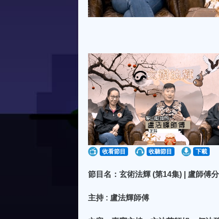
收看節目
收聽節目
下載
節目名：玄術法輝 (第14集) | 盧
主持 : 盧法輝師傅