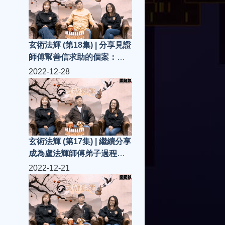
玄術法輝 (第18集) | 分享見證
師傅幫善信求助的個案：驅
邪
2022-12-28
玄術法輝 (第17集) | 繼續分享
成為盧法輝師傅弟子過程、
感受...
2022-12-21