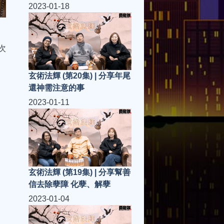
的事/禁忌
2023-01-18
次
玄術法輝 (第20集) | 分享年尾
還神需注意的事
2023-01-11
玄術法輝 (第19集) | 分享幫善
信去除孽障 化孽、解孽
2023-01-04