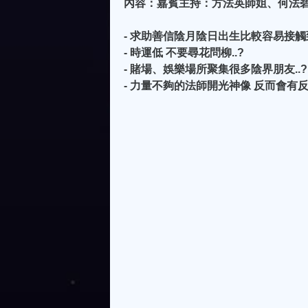
內容：嘉賓主持：方法英師姐、何法
- 求助善信陰月陰日出生比較容易接觸
- 時運低 不要尋花問柳..?
- 賭場、娛樂場所聚集很多陰界朋友..?
- 力量不夠的法師開光神像 反而會有反效