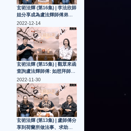
玄術法輝 (第16集) | 李法欣師
姐分享成為盧法輝師傅弟子
過程、感受...
2022-12-14
玄術法輝 (第15集) | 觀眾來函
查詢盧法輝師傅: 如想拜師入
門做弟子..有什麼要求/資格?
2022-11-30
玄術法輝 (第13集) | 盧師傅分
享到荷蘭所做法事、求助善