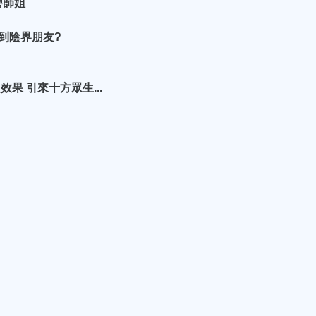
碧師姐
到陰界朋友?
果 引來十方眾生...