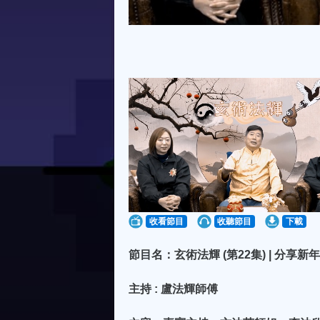
收看節目
收聽節目
下載
節目名：玄術法輝 (第22集) | 分享
主持 : 盧法輝師傅