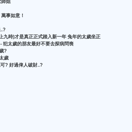
欣師姐
！萬事如意！
.?
 早上九時)才是真正正式踏入新一年 兔年的太歲坐正
 - 犯太歲的朋友最好不要去探病問喪
歲?
太歲
? 好過俾人破財..?