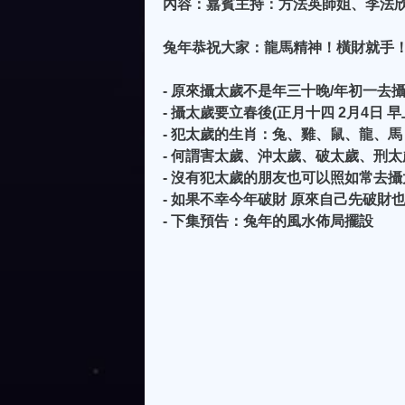
內容：嘉賓主持：方法英師姐、李法
兔年恭祝大家：龍馬精神！橫財就手
- 原來攝太歲不是年三十晚/年初一去攝.
- 攝太歲要立春後(正月十四 2月4日
- 犯太歲的生肖：兔、雞、鼠、龍、馬
- 何謂害太歲、沖太歲、破太歲、刑太
- 沒有犯太歲的朋友也可以照如常去攝
- 如果不幸今年破財 原來自己先破財也可
- 下集預告：兔年的風水佈局擺設