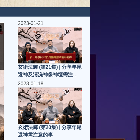
2023-01-21
玄術法輝 (第21集) | 分享年尾
還神及清洗神像神壇需注意
的事/禁忌
2023-01-18
玄術法輝 (第20集) | 分享年尾
還神需注意的事