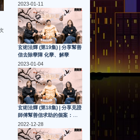
2023-01-11
次
玄術法輝 (第19集) | 分享幫善
信去除孽障 化孽、解孽
2023-01-04
玄術法輝 (第18集) | 分享見證
師傅幫善信求助的個案：驅
邪
2022-12-28