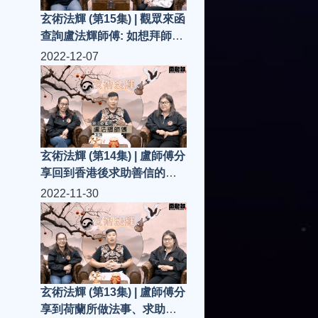
玄術法輝 (第15集) | 觀眾來函
查詢盧法輝師傅: 如想拜師入
門做弟子..有什麼要求/資格?
2022-12-07
玄術法輝 (第14集) | 盧師傅分
享回到香港後求助善信的個
案
2022-11-30
玄術法輝 (第13集) | 盧師傅分
享到荷蘭所做法事、求助善