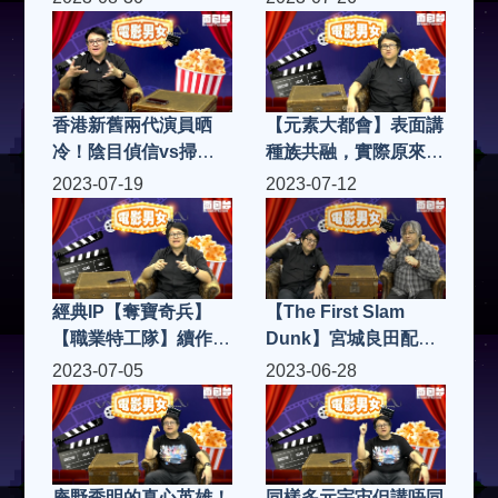
士】|電影男女 S4(第
心！|電影男女 S4(第
17集)
16集)
香港新舊兩代演員晒
【元素大都會】表面講
冷！陰目偵信vs掃毒
種族共融，實際原來係
3！|電影男女 S4(第15
羅密歐與朱麗葉？！|
2023-07-19
2023-07-12
集)
電影男女 S4(第13集)
經典IP【奪寶奇兵】
【The First Slam
【職業特工隊】續作同
Dunk】宮城良田配音
期上映，究竟邊套得？
師同你介紹配音界的人
2023-07-05
2023-06-28
邊套吸引到新一代入
和事！|電影男女 S4(第
場？|電影男女 S4(第
11集)
12集)
庵野秀明的真心英雄！
同樣多元宇宙但講唔同