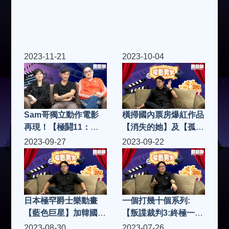
2023-11-21
2023-10-04
Sam哥獨立動作電影
橫掃國內票房爆紅作品
再現！【極鬪11：零
【消失的她】及【孤注
下八度】再次挑戰科
一擲】|電影男女 S4(第
2023-09-27
2023-09-22
幻、警匪、槍戰題
18集)
材！|電影男女 S4(第
19集)
日本極罕爵士樂動畫
一個打幾十個系列:
【藍色巨星】加韓國招
【叛諜裁判3:終極一
牌男人情懷【救參的
戰】以暴易暴大化人
2023-08-30
2023-07-26