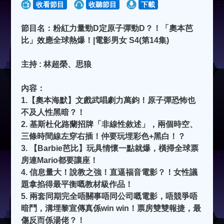
收看節目
收聽節目
下載
節目名：粉紅力量勁D定原子彈勁D？！「奧本芭
比」效應全球熱爆！|電影男女 S4(第14集)
主持 : 林超榮、思狼
內容：
1.【奧本海默】文戲武唱劇力萬鈞！原子彈恐怖也
不及人性黑暗？！
2. 基斯杜化路蘭招牌「非線性敘述」，兩個時空、
三條時間線左穿右插！仲要玩埋彩色+黑白！？
3. 【Barbie芭比】玩具情懷一點就爆，橫掃全球票
房連Mario都要讓座！
4. 信息量大！說教之強！直逼福音電影？！女性議
題拿掐得最平衡嘅教材級作品！
5. 兩套同期完全唔關事唔同公司嘅電影，唔競爭唔
暗鬥，溝埋黎宣傳真係win win！票房雙雙報捷，最
傷反而係湯佬？！