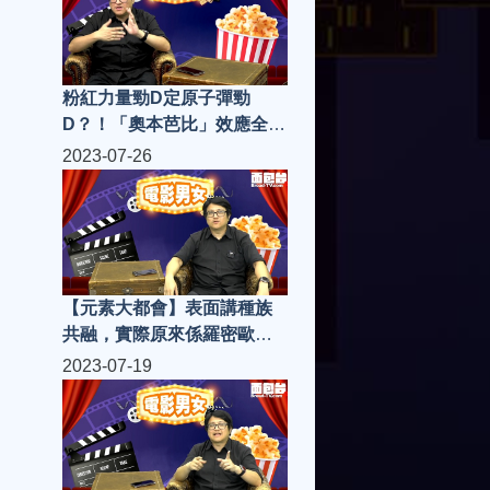
粉紅力量勁D定原子彈勁
D？！「奧本芭比」效應全球
熱爆！|電影男女 S4(第14集)
2023-07-26
【元素大都會】表面講種族
共融，實際原來係羅密歐與
朱麗葉？！|電影男女 S4(第
2023-07-19
13集)