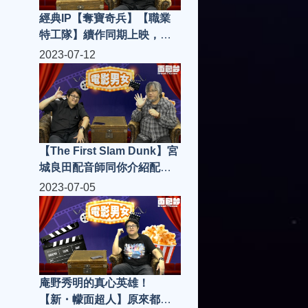
經典IP【奪寶奇兵】【職業
特工隊】續作同期上映，究
竟邊套得？邊套吸引到新一
2023-07-12
代入場？|電影男女 S4(第12
集)
【The First Slam Dunk】宮
城良田配音師同你介紹配音
界的人和事！|電影男女
2023-07-05
S4(第11集)
庵野秀明的真心英雄！
【新・幪面超人】原來都係