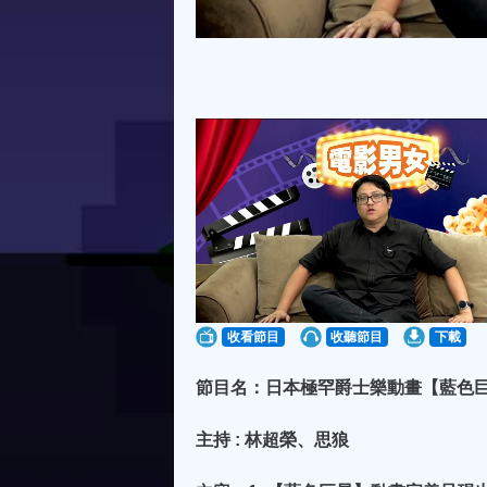
收看節目
收聽節目
下載
節目名：日本極罕爵士樂動畫【藍色巨星
主持 : 林超榮、思狼