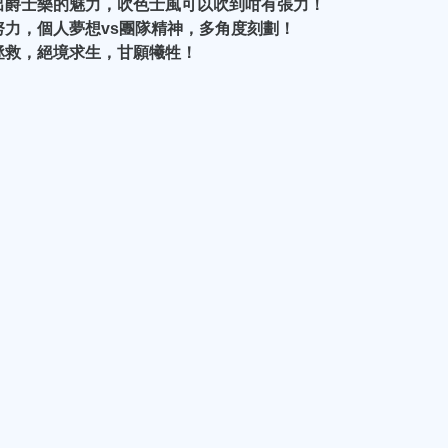
現出爵士樂的魅力，吹色士風可以吹到咁有張力！
努力，個人夢想vs團隊精神，多角度刻劃！
被拯救，絕境求生，甘願犧牲！