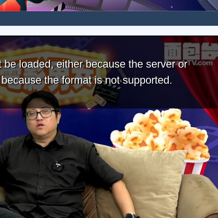
 be loaded, either because the server or
r because the format is not supported.