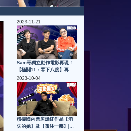
2023-11-21
Sam哥獨立動作電影再現！
【極鬪11：零下八度】再次
挑戰科幻、警匪、槍戰題
2023-10-04
材！|電影男女 S4(第19集)
橫掃國內票房爆紅作品【消
失的她】及【孤注一擲】|電