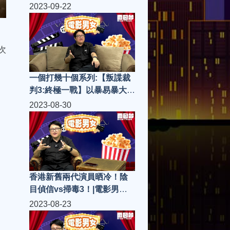
影男女 S4(第18集)
2023-09-22
次
一個打幾十個系列:【叛諜裁
判3:終極一戰】以暴易暴大化
人心！|電影男女 S4(第16集)
2023-08-30
香港新舊兩代演員晒冷！陰
目偵信vs掃毒3！|電影男女
S4(第15集)
2023-08-23