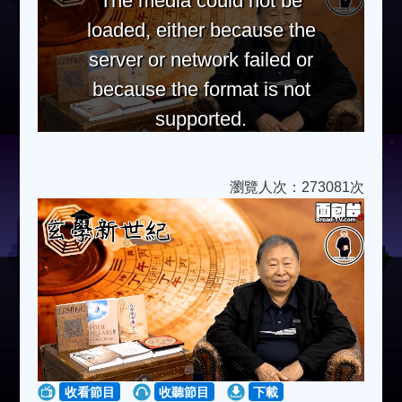
The media could not be
loaded, either because the
server or network failed or
because the format is not
supported.
瀏覽人次：273081次
收看節目
收聽節目
下載