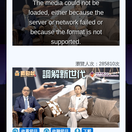
The media could not be
loaded, either because the
server or network failed or
because the format is not
supported.
瀏覽人次：285810次
收看節目
收聽節目
下載