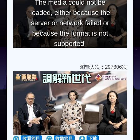
The media could not be
loaded, either because the
server or network failed or
because the format is not
supported.
瀏覽人次：297306次
收看節目
收聽節目
下載