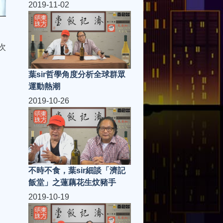
2019-11-02
次
葉sir哲學角度分析全球群眾
運動熱潮
2019-10-26
不時不食，葉sir細談「濟記
飯堂」之蓮藕花生炆豬手
2019-10-19