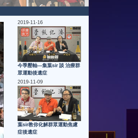
2019-11-16
今季壓軸—集葉sir 談 治療群
眾運動後遺症
2019-11-09
葉sir教你化解群眾運動焦慮
症後遺症