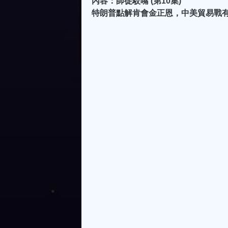
內容：師徒駁嘴 (第10集)
特朗普點解肯會金正恩，中美貿易戰