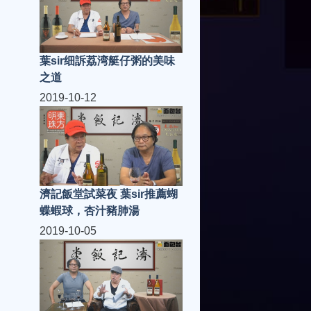
葉sir细訴荔湾艇仔粥的美味
之道
2019-10-12
濟記飯堂試菜夜 葉sir推薦蝴
蝶蝦球，杏汁豬肺湯
2019-10-05