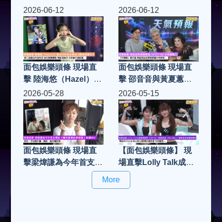
Matthew (Part 2)
Matthew (Part 1)
2026-06-12
2026-06-12
面包娛樂頭條 現場直
面包娛樂頭條 現場直
擊 陸海悠（Hazel）推
擊 邵音音與黃夏蕙為
出今年首支單曲《最後
《HOY AI 天氣預報》
2026-05-28
2026-05-15
的夏天》 第三首親自
「打頭陣」報天氣 專
作曲作品 首次挑戰慢
訪邵音音與黃夏蕙分享
歌 專訪陸海悠 分享並
感受...
介紹新歌...
面包娛樂頭條 現場直
【面包娛樂頭條】 現
擊梁煒謙為今年首支單
場直擊Lolly Talk成員
曲《無可救藥的戀愛
郭曉妍（AhYo）與曾
More
腦》拍攝MV 首次一手
美欣（MeiMei）挑戰
包辦作曲、填詞、編曲
高強度體能賽事 專訪
和監製
AhYo & MeiMei順利
完成比賽 分享感受