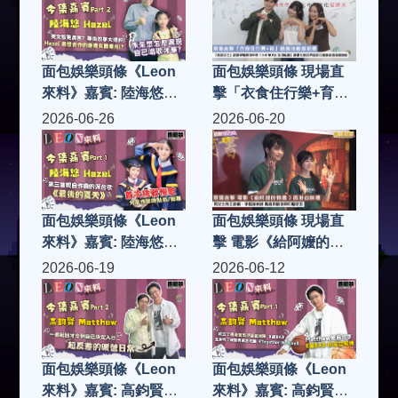
面包娛樂頭條《Leon
面包娛樂頭條 現場直
來料》嘉賓: 陸海悠
擊「衣食住行樂+育」
Hazel (Part 2)
慈善活動啟動禮「慈善
2026-06-26
2026-06-20
女王」趙曾學韞教授率
領「大中華文化全球協
會」凝聚社會各界慈善
力量 籌款助基層家庭
面包娛樂頭條《Leon
面包娛樂頭條 現場直
來料》嘉賓: 陸海悠
擊 電影《給阿嬤的情
Hazel (Part 1)
書》香港首映禮 男女
2026-06-19
2026-06-12
主角王彥桐、李思潼來
港 驚喜與劉德華同場
見面
面包娛樂頭條《Leon
面包娛樂頭條《Leon
來料》嘉賓: 高鈞賢
來料》嘉賓: 高鈞賢