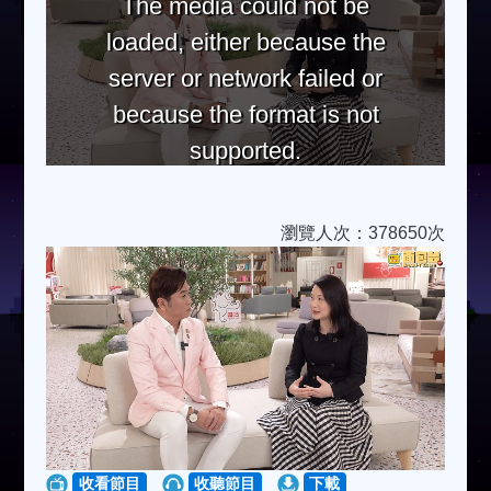
The media could not be
loaded, either because the
server or network failed or
because the format is not
supported.
瀏覽人次：378650次
收看節目
收聽節目
下載