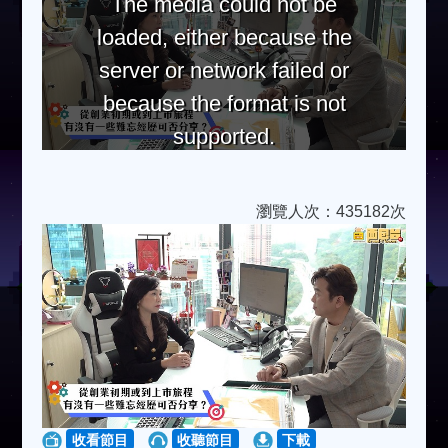
The media could not be
loaded, either because the
server or network failed or
because the format is not
supported.
瀏覽人次：435182次
收看節目
收聽節目
下載