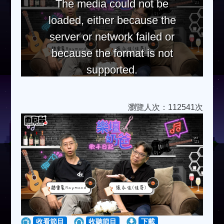
The media could not be
loaded, either because the
server or network failed or
because the format is not
supported.
瀏覽人次：112541次
收看節目
收聽節目
下載