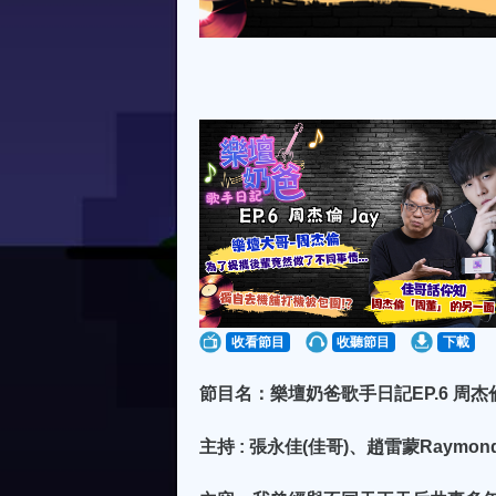
收看節目
收聽節目
下載
節目名：樂壇奶爸歌手日記EP.6 周杰倫
主持 : 張永佳(佳哥)、趙雷蒙Raymon