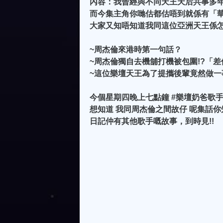
內容：我曾經與不同天王天后共事多年.
而今集主角你哋估都估唔到就係有「華語
大家又知唔知道我同這位亞洲天王係
~周杰倫來港時第一句話？
~周杰倫獨自去機舖打機被包圍!?「差佬
~這位樂壇天王為了提攜後輩竟然做一事.
今個星期四晚上七點鐘 #樂壇奶爸歌手
想知道 我同周杰倫之間故仔 呢集話你知 
日記仲有其他歌手嘅故事，到時見!!