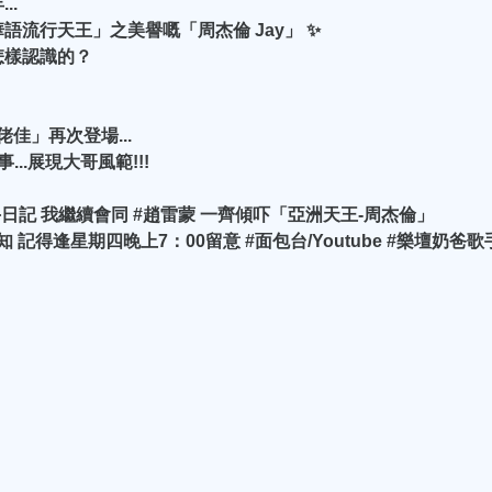
..
流行天王」之美譽嘅「周杰倫 Jay」 ✨
怎樣認識的？
佳」再次登場...
..展現大哥風範!!!
日記 我繼續會同 #趙雷蒙 一齊傾吓「亞洲天王-周杰倫」
記得逢星期四晚上7：00留意 #面包台/Youtube #樂壇奶爸歌