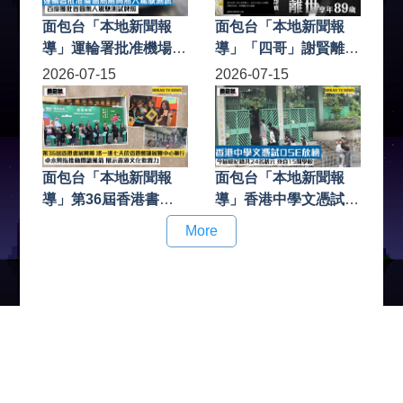
面包台「本地新聞報
面包台「本地新聞報
導」運輪署批准機場島
導」「四哥」謝賢離世
展開無人駕駛測試 百
享年89歲 謝霆鋒與謝
2026-07-15
2026-07-15
度獲批首個無人駕駛測
婷婷發文證實
試牌照
面包台「本地新聞報
面包台「本地新聞報
導」第36屆香港書展
導」香港中學文憑試
開幕 將一連七天於香
DSE放榜 今屆破紀錄
More
港會議展覽中心舉行
共24名狀元 來自15間
卓永興指推動閱讀風氣
學校
展示香港文化軟實力