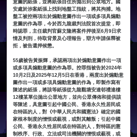
意圖的紙張，並將紙張自住所拋出到公眾地方。國
安處於涉案紙張上找到地盤工指紋，將其拘捕。地
盤工被控兩項出於煽動意圖作出一項或多項具煽動
意圖的作為罪，今於西九龍裁判法院首次提堂，即
時認罪，主任裁判官蘇文隆將案件押後至6月9日求
情及判刑，待取背景及心理報告，辯方申請保釋被
拒，被告還押候懲。
55歲被告黃振輝，承認兩項出於煽動意圖作出一項
或多項具煽動意圖的作為罪。控罪指被告於2024年
10月2日及2025年12月5日在香港，兩度出於煽動意
圖作出一項或多項具煽動意圖的作為，即製作寫有
陳述的紙張，將該等紙張從九龍觀塘安達邨禮達樓
12樓某單位拋出公眾地方，並向公眾傳佈和提供該
等陳述，具意圖引起中國公民、香港永久性居民或
在特區的人，對《中華人民共和國憲法》確定的國
家根本制度的憎恨或藐視，或對其離叛；引起中國
公民、香港永久性居民或在特區的人，對特區的憲
制秩序、行政、立法或司法機關的憎恨或藐視，或