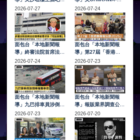
重傷人案 32歲男商人
ARTIVERSE特展載譽
2026-07-27
2026-07-24
留醫6日不治 警方至今
歸來 設四大展區 巨型
拘捕9人
回旋木馬裝置及展出逾
130幅原畫
面包台「本地新聞報
面包台「本地新聞報
導」終審法院首席法官
導」第27屆「香港動
張舉能要求涉「司法抄
漫電玩節2026」一連
2026-07-24
2026-07-23
襲」法官陳嘉信提早退
五天會展舉行 史上最
休 7月31日起生效
大 會場最多可同時容
納3.8萬人
面包台「本地新聞報
面包台「本地新聞報
導」九巴排車員涉倒車
導」報販業界調查公佈
撞斃車長 不小心駕駛
指煙盒尺寸限制對業界
2026-07-23
2026-07-20
罪成 須還押至8月12日
打擊大 逾九成支持
判刑
「統一包裝」分拆處理
先落實「印刷要求」