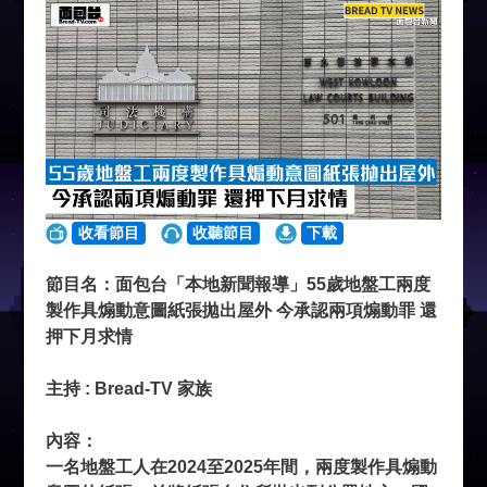
收看節目
收聽節目
下載
節目名：面包台「本地新聞報導」55歲地盤工兩度
製作具煽動意圖紙張拋出屋外 今承認兩項煽動罪 還
押下月求情
主持 : Bread-TV 家族
內容：
一名地盤工人在2024至2025年間，兩度製作具煽動