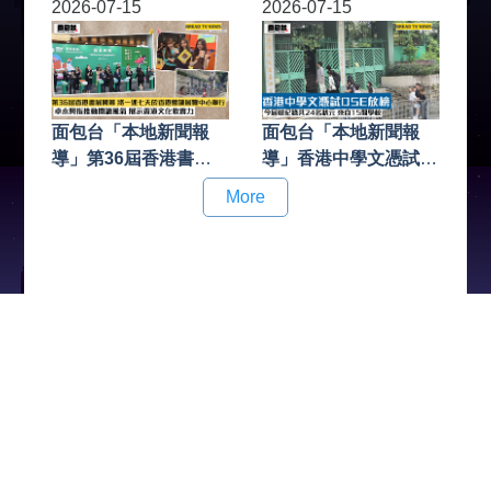
展開無人駕駛測試 百
享年89歲 謝霆鋒與謝
2026-07-15
2026-07-15
度獲批首個無人駕駛測
婷婷發文證實
試牌照
面包台「本地新聞報
面包台「本地新聞報
導」第36屆香港書展
導」香港中學文憑試
開幕 將一連七天於香
DSE放榜 今屆破紀錄
More
港會議展覽中心舉行
共24名狀元 來自15間
卓永興指推動閱讀風氣
學校
展示香港文化軟實力