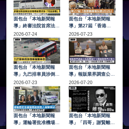
130幅原畫
面包台「本地新聞報
面包台「本地新聞報
導」終審法院首席法官
導」第27屆「香港動
張舉能要求涉「司法抄
漫電玩節2026」一連
2026-07-24
2026-07-23
襲」法官陳嘉信提早退
五天會展舉行 史上最
休 7月31日起生效
大 會場最多可同時容
納3.8萬人
面包台「本地新聞報
面包台「本地新聞報
導」九巴排車員涉倒車
導」報販業界調查公佈
撞斃車長 不小心駕駛
指煙盒尺寸限制對業界
2026-07-23
2026-07-20
罪成 須還押至8月12日
打擊大 逾九成支持
判刑
「統一包裝」分拆處理
先落實「印刷要求」
面包台「本地新聞報
面包台「本地新聞報
導」運輪署批准機場島
導」「四哥」謝賢離世