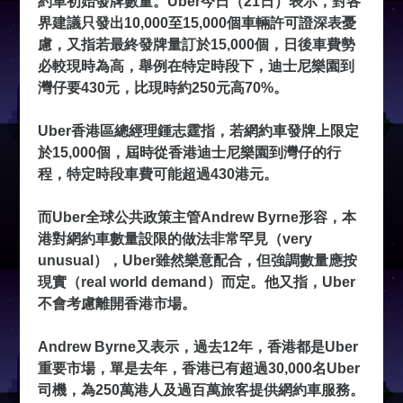
約車初始發牌數量。Uber今日（21日）表示，對各
界建議只發出10,000至15,000個車輛許可證深表憂
慮，又指若最終發牌量訂於15,000個，日後車費勢
必較現時為高，舉例在特定時段下，迪士尼樂園到
灣仔要430元，比現時約250元高70%。
Uber香港區總經理鍾志霆指，若網約車發牌上限定
於15,000個，屆時從香港迪士尼樂園到灣仔的行
程，特定時段車費可能超過430港元。
而Uber全球公共政策主管Andrew Byrne形容，本
港對網約車數量設限的做法非常罕見（very
unusual），Uber雖然樂意配合，但強調數量應按
現實（real world demand）而定。他又指，Uber
不會考慮離開香港市場。
Andrew Byrne又表示，過去12年，香港都是Uber
重要市場，單是去年，香港已有超過30,000名Uber
司機，為250萬港人及過百萬旅客提供網約車服務。