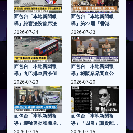
130幅原畫
面包台「本地新聞報
面包台「本地新聞報
導」終審法院首席法官
導」第27屆「香港動
張舉能要求涉「司法抄
漫電玩節2026」一連
2026-07-24
2026-07-23
襲」法官陳嘉信提早退
五天會展舉行 史上最
休 7月31日起生效
大 會場最多可同時容
納3.8萬人
面包台「本地新聞報
面包台「本地新聞報
導」九巴排車員涉倒車
導」報販業界調查公佈
撞斃車長 不小心駕駛
指煙盒尺寸限制對業界
2026-07-23
2026-07-20
罪成 須還押至8月12日
打擊大 逾九成支持
判刑
「統一包裝」分拆處理
先落實「印刷要求」
面包台「本地新聞報
面包台「本地新聞報
導」運輪署批准機場島
導」「四哥」謝賢離世
展開無人駕駛測試 百
享年89歲 謝霆鋒與謝
2026-07-15
2026-07-15