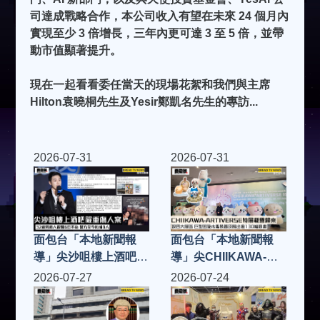
司達成戰略合作，本公司收入有望在未來 24 個月內
實現至少 3 倍增長，三年內更可達 3 至 5 倍，並帶
動市值顯著提升。
現在一起看看委任當天的現場花絮和我們與主席
Hilton袁曉桐先生及Yesir鄭凱名先生的專訪...
2026-07-31
2026-07-31
面包台「本地新聞報
面包台「本地新聞報
導」尖沙咀樓上酒吧嚴
導」尖CHIIKAWA-
重傷人案 32歲男商人
ARTIVERSE特展載譽
2026-07-27
2026-07-24
留醫6日不治 警方至今
歸來 設四大展區 巨型
拘捕9人
回旋木馬裝置及展出逾