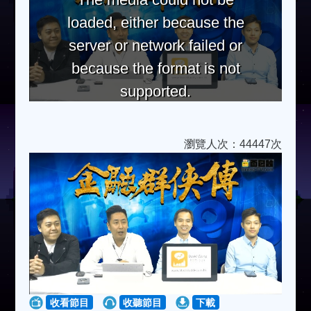
loaded, either because the
server or network failed or
because the format is not
supported.
瀏覽人次：44447次
收看節目
收聽節目
下載