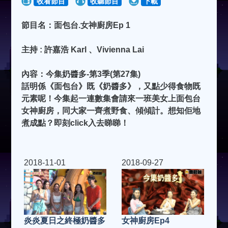
收看節目
收聽節目
下載
節目名：面包台.女神廚房Ep 1
主持 : 許嘉浩 Karl 、Vivienna Lai
內容：今集奶醬多-第3季(第27集)
話明係《面包台》既《奶醬多》，又點少得食物既
元素呢！今集起一連數集會請來一班美女上面包台
女神廚房，同大家一齊煮野食、傾傾計。想知佢地
煮成點？即刻click入去睇睇！
2018-11-01
2018-09-27
女神廚房Ep4
炎炎夏日之終極奶醬多