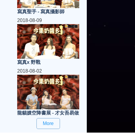
寫真聖手 - 寫真攝影師
2018-08-09
寫真x 野戰
2018-08-02
龍貓嫂空降書展 - 才女吾易做
More