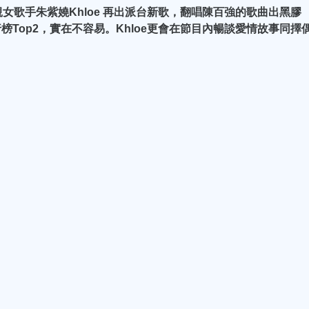
女歌手朱紫嬈Khloe 再出派台新歌，翻唱陳百強的歌曲出黑膠
排行榜Top2，實在不容易。Khloe更會在節目內暢談愛情故事同擇