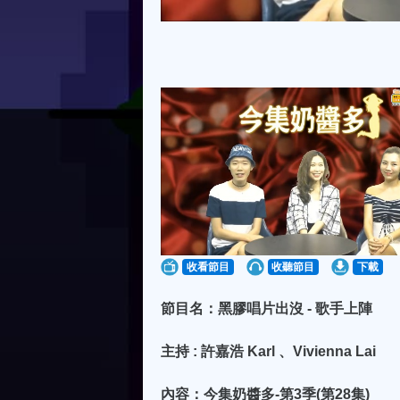
收看節目
收聽節目
下載
節目名：黑膠唱片出沒 - 歌手上陣
主持 : 許嘉浩 Karl 、Vivienna Lai
內容：今集奶醬多-第3季(第28集)