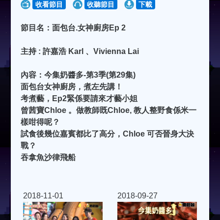
收看節目
收聽節目
下載
節目名：面包台.女神廚房Ep 2
主持 : 許嘉浩 Karl 、Vivienna Lai
內容：今集奶醬多-第3季(第29集)
面包台女神廚房，煮左先講！
考煮藝，Ep2緊係要請來才藝小姐
曾茜寶Chloe 。做教師既Chloe, 教人整野食係米一
樣咁得呢？
試食後幾位嘉賓都比了高分，Chloe 可否晉身大決
戰？
吞拿魚沙律飛船
2018-11-01
2018-09-27