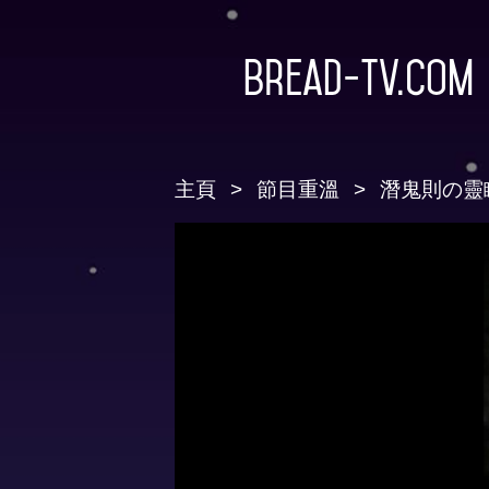
Bread-TV.com
主頁
節目重溫
潛鬼則の靈