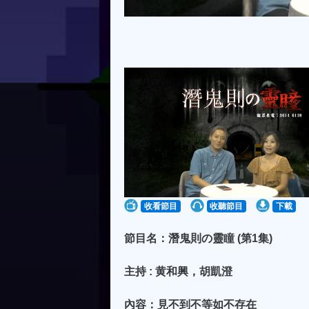
收看節目
收聽節目
下載
節目名：潛鬼則の靈瞳 (第1集)
主持 : 黄和興，胡凱澄
內容：見不到不等如不存在