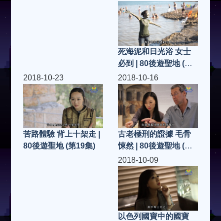
死海泥和日光浴 女士
必到 | 80後遊聖地 (第
21集)
2018-10-23
2018-10-16
古老極刑的證據 毛骨
苦路體驗 背上十架走 |
悚然 | 80後遊聖地 (第
80後遊聖地 (第19集)
18集)
2018-10-09
以色列國寶中的國寶