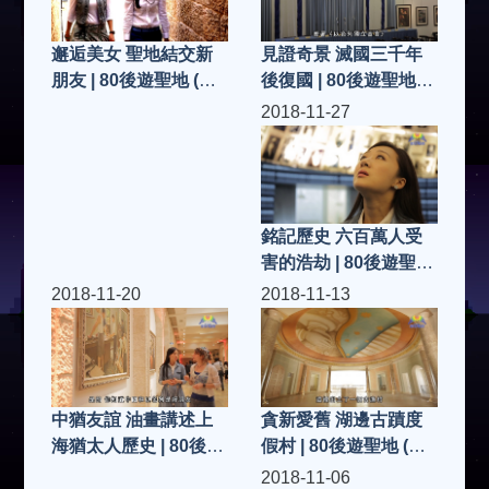
見證奇景 滅國三千年
邂逅美女 聖地結交新
後復國 | 80後遊聖地
朋友 | 80後遊聖地 (第
(第25集)
26集)
2018-11-27
銘記歷史 六百萬人受
害的浩劫 | 80後遊聖地
(第24集)
2018-11-20
2018-11-13
貪新愛舊 湖邊古蹟度
中猶友誼 油畫講述上
假村 | 80後遊聖地 (第
海猶太人歷史 | 80後遊
22集)
聖地 (第23集)
2018-11-06