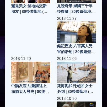
見證奇景 滅國三千年
邂逅美女 聖地結交新
後復國 | 80後遊聖地
朋友 | 80後遊聖地 (第
(第25集)
26集)
2018-11-27
銘記歷史 六百萬人受
害的浩劫 | 80後遊聖地
(第24集)
2018-11-20
2018-11-06
死海泥和日光浴 女士
中猶友誼 油畫講述上
必到 | 80後遊聖地 (第
海猶太人歷史 | 80後遊
21集)
聖地 (第23集)
2018-10-30