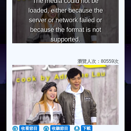
The media could not be
loaded, either because the
server or network failed or
because the format is not
supported.
瀏覽人次：80559次
收看節目
收聽節目
下載