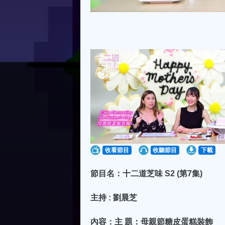
收看節目
收聽節目
下載
節目名：十二道芝味 S2 (第7集)
主持 : 劉晨芝
內容：主 題：母親節糖皮蛋糕裝飾