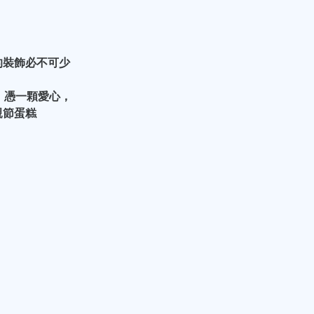
的裝飾必不可少
糕，憑一顆愛心，
親節蛋糕