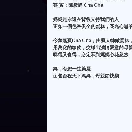
嘉 賓：陳彥靜 Cha Cha
媽媽是永遠在背後支持我們的人
正如一個色香俱全的蛋糕，花光心思
今集嘉賓Cha Cha，由藝人轉做蛋
用萬化的糖皮，交織出濃情愛意的母
睇得又食得，必定冧到媽媽心花怒放
媽，有您一生美麗
面包台祝天下媽媽，母親節快樂