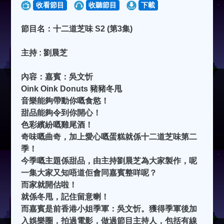
收看節目
收聽節目
下載
節目名：十二道芝味 S2 (第3集)
主持 : 劉晨芝
內容：嘉賓：吳文忻
Oink Oink Donuts 豬豬冬甩
音樂能夠帶動你嘅食慾！
甜品能夠令到你開心！
色彩繽紛嘅雞尾酒！
奇味嘅曲奇，加上愛心嘅蛋糕就係十二道芝味第二
季！
今季嘅主題係甜品，由主持劉晨芝為大家製作，呢
一集大家又知唔道佢會同嘉賓整咩呢？
而家就開估啦！
就係冬甩，記住留意喇！
而嘉賓是前香港小姐季軍：吳文忻。獲得季軍後加
入娛樂圈，拍過電影，做過節目主持人，包括有線