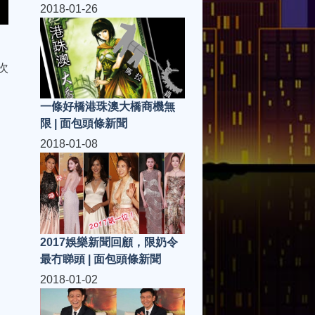
聞
2018-01-26
次
一條好橋港珠澳大橋商機無
限 | 面包頭條新聞
2018-01-08
2017娛樂新聞回顧，限奶令
最冇睇頭 | 面包頭條新聞
2018-01-02