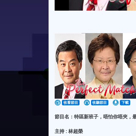
收看節目
收聽節目
下載
節目名：特區新班子，唔怕你唔夾，最
主持 : 林超榮