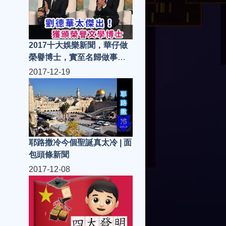
2017十大娛樂新聞，華仔做
榮譽博士，實至名歸做事認
真揾命搏鬥之搏士 | 面包頭條
2017-12-19
新聞
耶路撒冷今個聖誕真太冷 | 面
包頭條新聞
2017-12-08