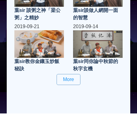
葉sir 談粥之神「梁公
葉sir談做人網開一面
粥」之精妙
的智慧
2019-09-21
2019-09-14
葉sir教你金鑲玉炒飯
葉sir同你論中秋節的
秘訣
秋字玄機
More