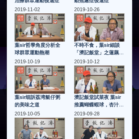
治療群眾運動後遺症
動焦慮症後遺症
2019-11-02
2019-10-26
葉sir哲學角度分析全
不時不食，葉sir細談
球群眾運動熱潮
「濟記飯堂」之蓮藕花
生炆豬手
2019-10-19
2019-10-12
葉sir细訴荔湾艇仔粥
濟記飯堂試菜夜 葉sir
的美味之道
推薦蝴蝶蝦球，杏汁豬
肺湯
2019-10-05
2019-09-28