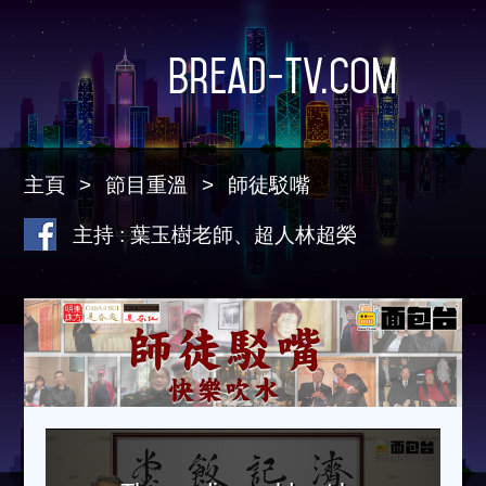
Bread-TV.com
主頁
節目重溫
師徒駁嘴
主持 : 葉玉樹老師、超人林超榮