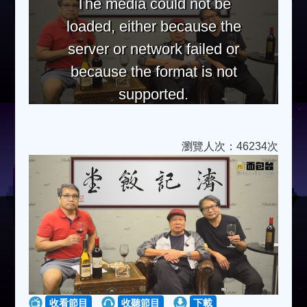
The media could not be
loaded, either because the
server or network failed or
because the format is not
supported.
瀏覽人次：46234次
收看節目
收聽節目
下載