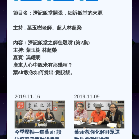
節目名：濟記飯堂開張，細訴飯堂的來源
主持 : 葉玉樹老師、超人林超榮
內容：濟記飯堂之師徒駁嘴 (第2集)
主持: 葉玉樹 林超榮
嘉賓: 馮耀明
廣東人心中靚米有那幾種？
葉sir教你如何煲出-煲靚飯。
2019-11-16
2019-11-09
今季壓軸—集葉sir 談
葉sir教你化解群眾運