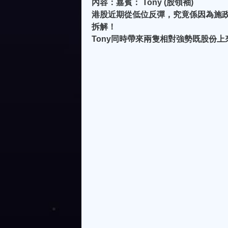
內容：嘉賓： Tony (股領袖)
港股近期從低位反彈，究竟係因為施政
拆解！
Tony同時帶來兩隻相對強勢既股份