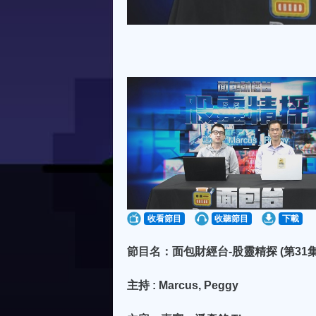
收看節目
收聽節目
下載
節目名：面包財經台-股靈精探 (第31集)
主持 : Marcus, Peggy