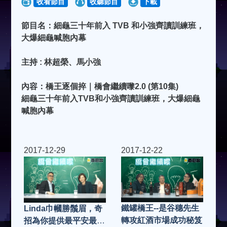
收看節目
收聽節目
下載
節目名：細龜三十年前入 TVB 和小強齊讀訓練班，
大爆細龜喊胞內幕
主持 : 林超榮、馬小強
內容：橋王逐個捽｜橋會繼續嚟2.0 (第10集)
細龜三十年前入TVB和小強齊讀訓練班，大爆細龜
喊胞內幕
2017-12-29
2017-12-22
鐵罐橋王--是谷穗先生
Linda巾幗勝鬚眉，奇
轉攻紅酒市場成功秘笈
招為你提供最平安最高