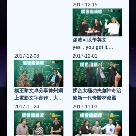
科技的保險箱及保安服
2017-12-15
務
踢波可以學英文，
yes，you got it,
Heide老師大把好橋教
2017-12-08
2017-12-01
小朋友輕鬆學 English
橋王黎文卓分享神州網
揉合太極功夫創神奇治
上電影文字創作，大市
療新一代奇醫林俊熙
場必勝心得
2017-11-24
2017-11-03