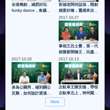
彩福老闆何誌強，開創
全港獨創，減肥好玩
婚宴好橋，靈感來自邊
funky dance，食腦
度
keep fit 天后 佩佩老師
2017-10-27
掌相王呂士覺，第－代
娛樂新聞橋王，玩盡粒
粒巨星，天天爆好橋
2017-10-20
2017-10-13
左軚車王陳安德，帶領
身為公關男，碰到關公
左軚車北上，神州闖蕩
災難，如何諗計渡過難
好橋三十年
關，有請文公子
More