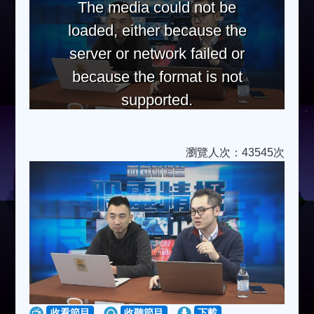
The media could not be
loaded, either because the
server or network failed or
because the format is not
supported.
瀏覽人次：43545次
收看節目
收聽節目
下載