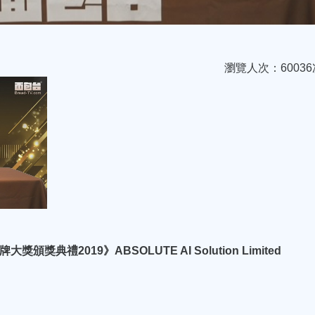
瀏覽人次：60036
典禮2019》ABSOLUTE AI Solution Limited