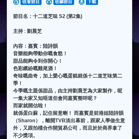
收看節目
收聽節目
下載
節目名：十二道芝味 S2 (第2集)
主持 : 劉晨芝
內容：嘉賓：陸詩韻
音樂能夠帶動你嘅食慾！
甜品能夠令到你開心！
色彩繽紛嘅雞尾酒！
奇味嘅曲奇，加上愛心嘅蛋糕就係十二道芝味第二
季！
今季嘅主題係甜品，由主持劉晨芝為大家製作，呢
一集大家又知唔道佢會同嘉賓整咩呢？
而家就開估啦！
就係蛋白蘇，記住留意喇！ 而嘉賓是前港姐陸詩韻
（Sharon），離開TVB淡出幕前，跟家人學做生意
外，又跟拍檔合作開貿易公司，而且於於商界拿了
不少獎項。