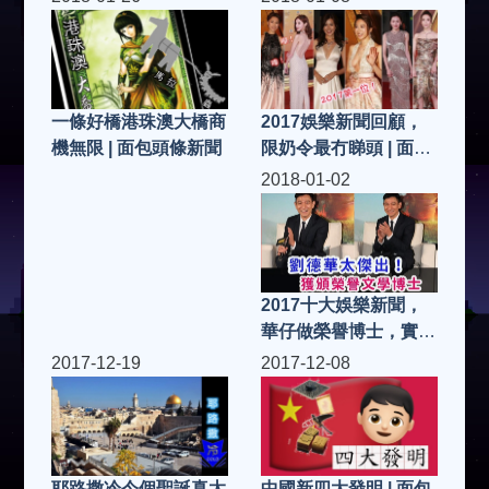
包頭條新聞
2017娛樂新聞回顧，
一條好橋港珠澳大橋商
限奶令最冇睇頭 | 面包
機無限 | 面包頭條新聞
頭條新聞
2018-01-02
2017十大娛樂新聞，
華仔做榮譽博士，實至
名歸做事認真揾命搏鬥
2017-12-19
2017-12-08
之搏士 | 面包頭條新聞
中國新四大發明 | 面包
耶路撒冷今個聖誕真太