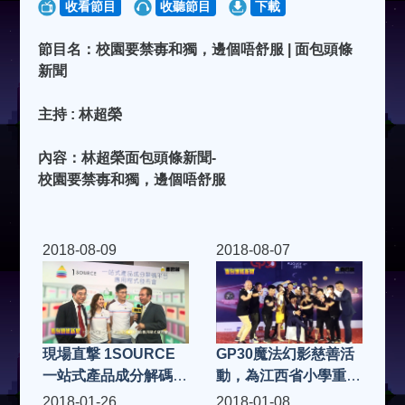
收看節目
收聽節目
下載
節目名：校園要禁毐和獨，邊個唔舒服 | 面包頭條
新聞
主持 : 林超榮
內容：林超榮面包頭條新聞-
校園要禁毐和獨，邊個唔舒服
2018-08-09
2018-08-07
現場直撃 1SOURCE
GP30魔法幻影慈善活
一站式產品成分解碼平
動，為江西省小學重建
台應用程式發布會 | 面
| 面包頭條新聞
2018-01-26
2018-01-08